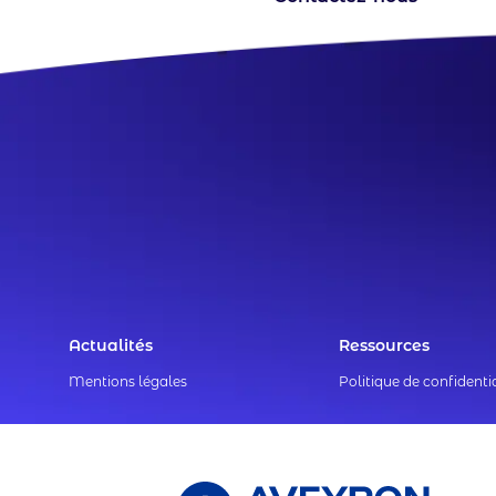
Footer
Actualités
Ressources
Legals
Menu
Mentions légales
Politique de confidentia
menu
Partners
Logo