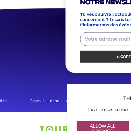
notre Newsl
Tu veux suivre l'actuali
concernent ? Inscris ton
t'informerons des évèn
reCAP
TH
lité
Accessibilité : non conforme
This site uses cookies 
ALLOW ALL
Logo