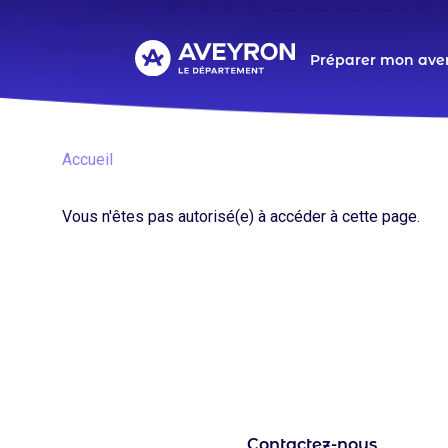
Aller
au
contenu
Navigat
Préparer mon ave
principal
principa
Fil
Accueil
d'Ariane
Vous n'êtes pas autorisé(e) à accéder à cette page.
Une question ? Un projet 
votre écoute pour en discut
Contactez-nous