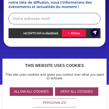
notre liste de diffusion, nous t'informerons des
évènements et actualités du moment !
reCAPTCHA
is disabled.
✓ Allow
Footer
Actualités
Ressources
THIS WEBSITE USES COOKIES
Legals
Menu
Mentions légales
Politique de confidentialité
This site uses cookies and gives you control over what you want
Accessibilité : non conforme
menu
to activate
ALLOW ALL COOKIES
DENY ALL COOKIES
Partners
Logo
Logo
Logo
PERSONALIZE