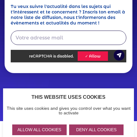
Tu veux suivre l'actualité dans les sujets qui
t'intéressent et te concernent ? Inscris ton email à
notre liste de diffusion, nous t'informerons des
évènements et actualités du moment !
reCAPTCHA
is disabled.
✓ Allow
Footer
Actualités
Ressources
THIS WEBSITE USES COOKIES
Legals
Menu
Mentions légales
Politique de confidentialité
This site uses cookies and gives you control over what you want
Accessibilité : non conforme
menu
to activate
ALLOW ALL COOKIES
DENY ALL COOKIES
Partners
Logo