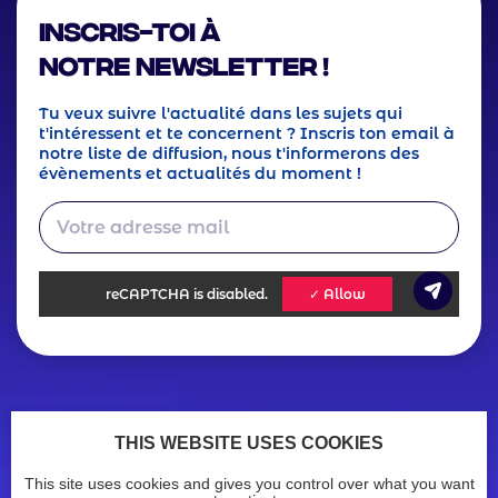
Inscris-toi à
notre Newsletter !
Tu veux suivre l'actualité dans les sujets qui
t'intéressent et te concernent ? Inscris ton email à
notre liste de diffusion, nous t'informerons des
évènements et actualités du moment !
reCAPTCHA
is disabled.
✓ Allow
Footer
Actualités
Ressources
THIS WEBSITE USES COOKIES
Legals
Menu
Mentions légales
Politique de confidentialité
This site uses cookies and gives you control over what you want
Accessibilité : non conforme