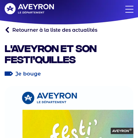
Aller
au
contenu
principal
Retourner à la liste des actualités
L'Aveyron et son
festi’Quilles
Je bouge
Catégorie
principale