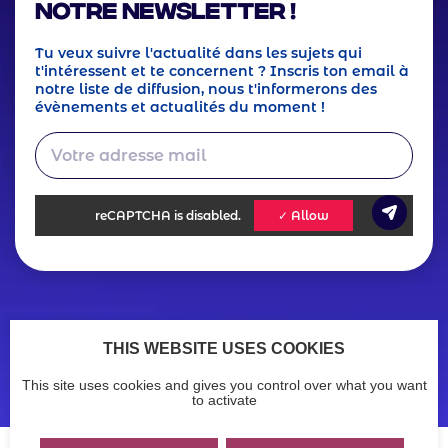
notre Newsletter !
Tu veux suivre l'actualité dans les sujets qui
t'intéressent et te concernent ? Inscris ton email à
notre liste de diffusion, nous t'informerons des
évènements et actualités du moment !
reCAPTCHA
is disabled.
✓ Allow
Footer
Actualités
Ressources
THIS WEBSITE USES COOKIES
Legals
Menu
Mentions légales
Politique de confidentialité
This site uses cookies and gives you control over what you want
Accessibilité : non conforme
menu
to activate