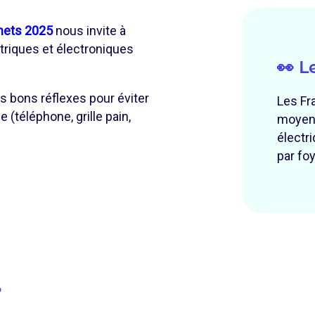
chets 2025
nous invite à
triques et électroniques
👀 L
es bons réflexes pour éviter
Les Fr
 (téléphone, grille pain,
moye
électr
par foy
?