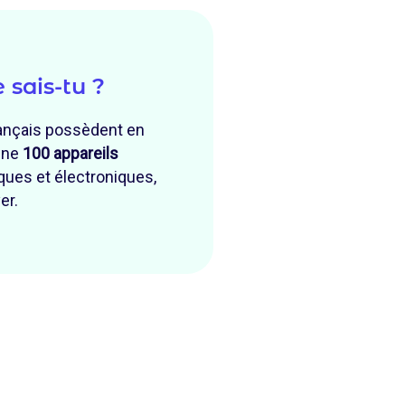
e sais-tu ?
ançais possèdent en
nne
100
appareils
iques et électroniques,
er.