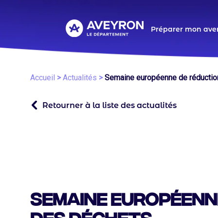
Aller
au
contenu
Navigat
Préparer mon ave
principal
principa
Fil
Accueil
Actualités
Semaine européenne de réductio
d'Ariane
Retourner à la liste des actualités
Semaine européenn
des déchets