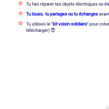
Tu fais réparer tes objets électriques ou é
Tu loues, tu partages ou tu échanges
avant
Tu utilises le "
kit voisin solidaire
" pour crée
télécharger) 😇