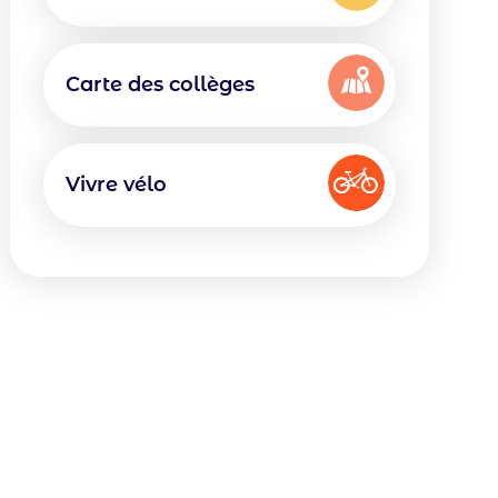
Icon
Texte
Carte des collèges
Icon
Texte
Vivre vélo