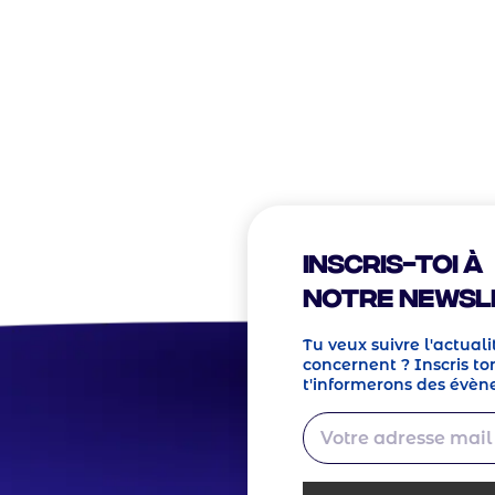
? Nous sommes à
er !
Inscris-toi à
notre Newsl
Tu veux suivre l'actuali
concernent ? Inscris ton
t'informerons des évèn