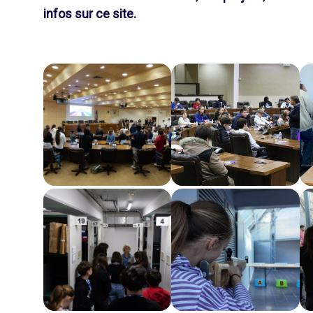
infos sur ce site.
Image
Image
Im
Image
Image
Im