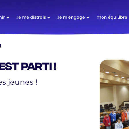
ion
nir
Je me distrais
Je m’engage
Mon équilibre
le
!
est parti !
s jeunes !