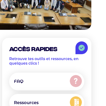
Icon
Box
Accès rapides
Description
Retrouve tes outils et ressources, en
quelques clics !
Text
Icon
Icon
Texte
FAQ
Icon
Texte
Ressources