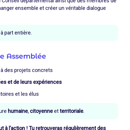
u Conseil départemental ainsi que des membres de
hanger ensemble et créer un véritable dialogue
à part entière.
lle Assemblée
 à des projets concrets
ées et de leurs expériences
itoires et les élus
ture
humaine
,
citoyenne
et
territoriale
.
ut à l’action ! Tu retrouveras régulièrement des