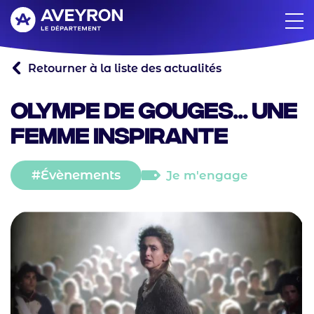
Aller
au
contenu
principal
Retourner à la liste des actualités
Olympe de Gouges... une
femme inspirante
Évènements
Je m'engage
Catégorie
principale